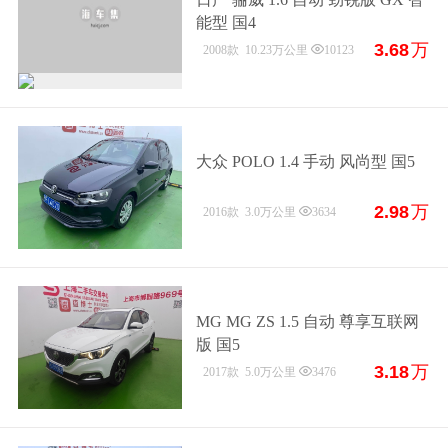
能型 国4
3.68
万
2008款
10.23万公里
10123
大众 POLO 1.4 手动 风尚型 国5
2.98
万
2016款
3.0万公里
3634
MG MG ZS 1.5 自动 尊享互联网
版 国5
3.18
万
2017款
5.0万公里
3476