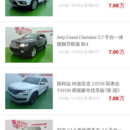
7.98
万
2011款
16.0万公里
4763
Jeep Grand Cherokee 5.7 手自一体
旗舰导航版 欧4
7.90
万
2012款
14.6万公里
4557
斯柯达 柯迪亚克 2.0TSI 双离合
TSI330 两驱豪华优享版7座 国5
7.88
万
2018款
12.0万公里
3679