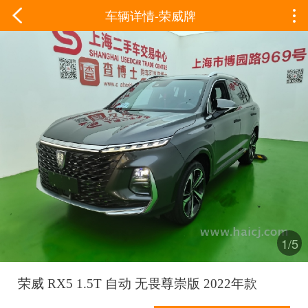
车辆详情-荣威牌
1/5
荣威 RX5 1.5T 自动 无畏尊崇版 2022年款