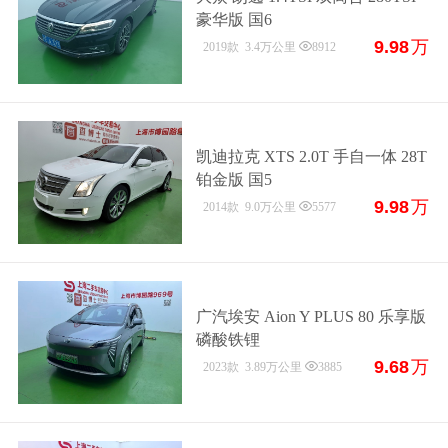
豪华版 国6
9.98
万
2019款
3.4万公里
8912
凯迪拉克 XTS 2.0T 手自一体 28T
铂金版 国5
9.98
万
2014款
9.0万公里
5577
广汽埃安 Aion Y PLUS 80 乐享版
磷酸铁锂
9.68
万
2023款
3.89万公里
3885