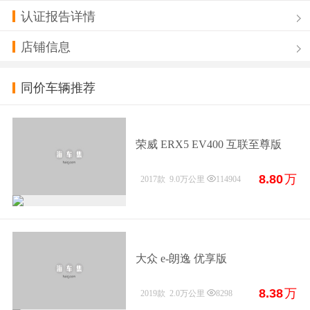
认证报告详情
店铺信息
同价车辆推荐
荣威 ERX5 EV400 互联至尊版
8.80
万
2017款
9.0万公里
114904
大众 e-朗逸 优享版
8.38
万
2019款
2.0万公里
8298