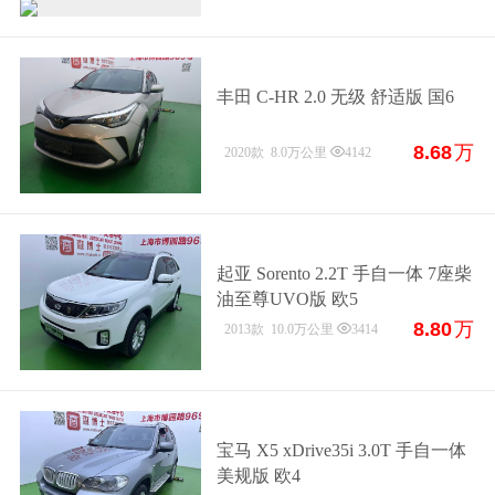
丰田 C-HR 2.0 无级 舒适版 国6
8.68
万
2020款
8.0万公里
4142
起亚 Sorento 2.2T 手自一体 7座柴
油至尊UVO版 欧5
8.80
万
2013款
10.0万公里
3414
宝马 X5 xDrive35i 3.0T 手自一体
美规版 欧4