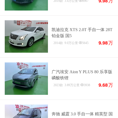
9.98
万
2019款
3.4万公里
8967
凯迪拉克 XTS 2.0T 手自一体 28T
铂金版 国5
9.98
万
2014款
9.0万公里
5645
广汽埃安 Aion Y PLUS 80 乐享版
磷酸铁锂
9.68
万
2023款
3.89万公里
3938
奔驰 威霆 3.0 手自一体 精英型 国