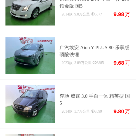
铂金版 国5
9.98
万
2014款
9.0万公里
5577
广汽埃安 Aion Y PLUS 80 乐享版
磷酸铁锂
9.68
万
2023款
3.89万公里
3885
奔驰 威霆 3.0 手自一体 精英型 国
5
9.80
万
2014款
3.7万公里
3599