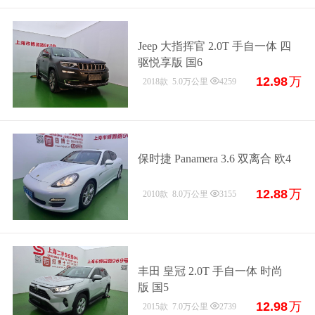
Jeep 大指挥官 2.0T 手自一体 四
驱悦享版 国6
12.98
万
2018款
5.0万公里
4259
保时捷 Panamera 3.6 双离合 欧4
12.88
万
2010款
8.0万公里
3155
丰田 皇冠 2.0T 手自一体 时尚
版 国5
12.98
万
2015款
7.0万公里
2739